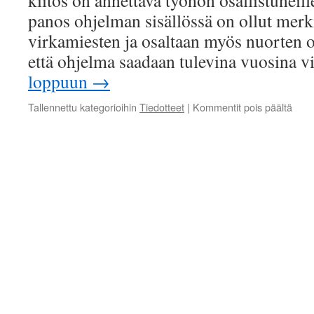
kiitos on annettava työhön osallistuneill
panos ohjelman sisällössä on ollut merkit
virkamiesten ja osaltaan myös nuorten o
että ohjelma saadaan tulevina vuosina
loppuun
→
artik
Tallennettu kategorioihin
Tiedotteet
|
Kommentit pois päältä
Suku
koht