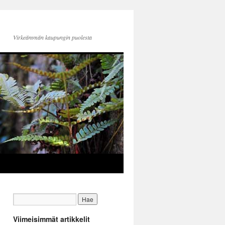
Virkeämmän kaupungin puolesta
Viimeisimmät artikkelit