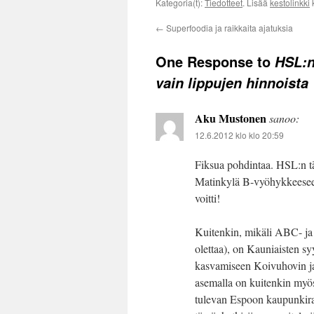
Kategoria(t):
Tiedotteet
. Lisää
kestolinkki
k
←
Superfoodia ja raikkaita ajatuksia
One Response to
HSL:n
vain lippujen hinnoista
Aku Mustonen
sanoo:
12.6.2012 klo klo 20:59
Fiksua pohdintaa. HSL:n t
Matinkylä B-vyöhykkeeseen o
voitti!
Kuitenkin, mikäli ABC- ja 
olettaa), on Kauniaisten s
kasvamiseen Koivuhovin ja
asemalla on kuitenkin myös
tulevan Espoon kaupunkira