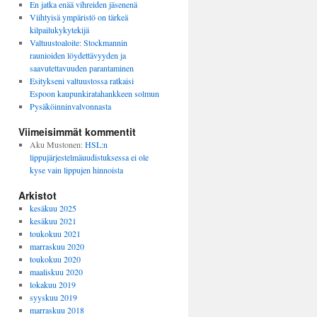
En jatka enää vihreiden jäsenenä
Viihtyisä ympäristö on tärkeä
kilpailukykytekijä
Valtuustoaloite: Stockmannin
raunioiden löydettävyyden ja
saavutettavuuden parantaminen
Esitykseni valtuustossa ratkaisi
Espoon kaupunkiratahankkeen solmun
Pysäköinninvalvonnasta
Viimeisimmät kommentit
Aku Mustonen
:
HSL:n
lippujärjestelmäuudistuksessa ei ole
kyse vain lippujen hinnoista
Arkistot
kesäkuu 2025
kesäkuu 2021
toukokuu 2021
marraskuu 2020
toukokuu 2020
maaliskuu 2020
lokakuu 2019
syyskuu 2019
marraskuu 2018