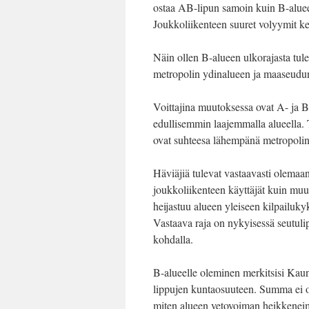
ostaa AB-lipun samoin kuin B-aluee
Joukkoliikenteen suuret volyymit kes
Näin ollen B-alueen ulkorajasta tul
metropolin ydinalueen ja maaseudun
Voittajina muutoksessa ovat A- ja B-
edullisemmin laajemmalla alueella
ovat suhteesa lähempänä metropolin 
Häviäjiä tulevat vastaavasti olemaan
joukkoliikenteen käyttäjät kuin muu
heijastuu alueen yleiseen kilpailuk
Vastaava raja on nykyisessä seutul
kohdalla.
B-alueelle oleminen merkitsisi Kaun
lippujen kuntaosuuteen. Summa ei ole
miten alueen vetovoiman heikkeneim