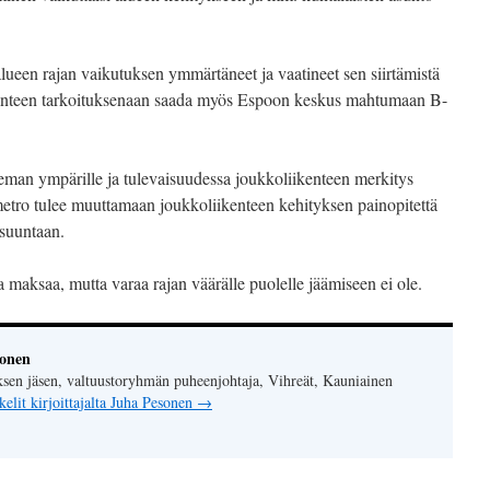
alueen rajan vaikutuksen ymmärtäneet ja vaatineet sen siirtämistä
länteen tarkoituksenaan saada myös Espoon keskus mahtumaan B-
eman ympärille ja tulevaisuudessa joukkoliikenteen merkitys
metro tulee muuttamaan joukkoliikenteen kehityksen painopitettä
 suuntaan.
 maksaa, mutta varaa rajan väärälle puolelle jäämiseen ei ole.
sonen
sen jäsen, valtuustoryhmän puheenjohtaja, Vihreät, Kauniainen
kelit kirjoittajalta Juha Pesonen
→