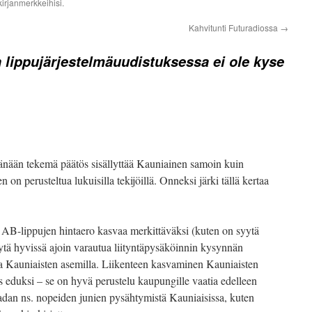
irjanmerkkeihisi.
Kahvitunti Futuradiossa
→
 lippujärjestelmäuudistuksessa ei ole kyse
änään tekemä päätös sisällyttää Kauniainen samoin kuin
n perusteltua lukuisilla tekijöillä. Onneksi järki tällä kertaa
AB-lippujen hintaero kasvaa merkittäväksi (kuten on syytä
yytä hyvissä ajoin varautua liityntäpysäköinnin kysynnän
 Kauniaisten asemilla. Liikenteen kasvaminen Kauniaisten
 eduksi – se on hyvä perustelu kaupungille vaatia edelleen
dan ns. nopeiden junien pysähtymistä Kauniaisissa, kuten