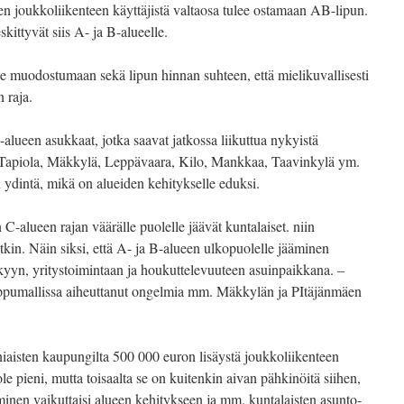
n joukkoliikenteen käyttäjistä valtaosa tulee ostamaan AB-lipun.
kittyvät siis A- ja B-alueelle.
ee muodostumaan sekä lipun hinnan suhteen, että mielikuvallisesti
 raja.
alueen asukkaat, jotka saavat jatkossa liikuttua nykyistä
. Tapiola, Mäkkylä, Leppävaara, Kilo, Mankkaa, Taavinkylä ym.
ydintä, mikä on alueiden kehitykselle eduksi.
 C-alueen rajan väärälle puolelle jäävät kuntalaiset. niin
tkin. Näin siksi, että A- ja B-alueen ulkopuolelle jääminen
ykyyn, yritystoimintaan ja houkuttelevuuteen asuinpaikkana. –
ippumallissa aiheuttanut ongelmia mm. Mäkkylän ja PItäjänmäen
iaisten kaupungilta 500 000 euron lisäystä joukkoliikenteen
 pieni, mutta toisaalta se on kuitenkin aivan pähkinöitä siihen,
inen vaikuttaisi alueen kehitykseen ja mm. kuntalaisten asunto-