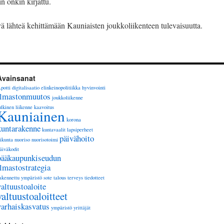
n onkin kirjattu.
ä lähteä kehittämään Kauniaisten joukkoliikenteen tulevaisuutta.
Avainsanat
potti
digitalisaatio
elinkeinopolitiikka
hyvinvointi
ilmastonmuutos
joukkoliikenne
ulkinen liikenne
kaavoitus
Kauniainen
korona
kuntarakenne
kuntavaalit
lapsiperheet
päivähoito
iikunta
nuoriso
nuorisotoimi
äiväkodit
pääkaupunkiseudun
ilmastostrategia
akennettu ympäristö
sote
talous
terveys
tiedotteet
valtuustoaloite
valtuustoaloitteet
varhaiskasvatus
ympäristö
yrittäjät