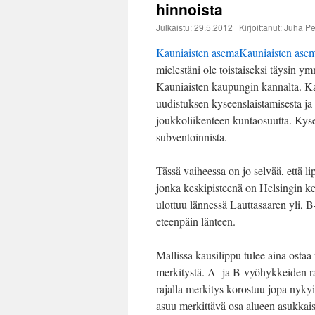
hinnoista
Julkaistu:
29.5.2012
|
Kirjoittanut:
Juha P
Kauniaisten asema
Kauniaisten ase
mielestäni ole toistaiseksi täysin 
Kauniaisten kaupungin kannalta. K
uudistuksen kyseenslaistamisesta ja 
joukkoliikenteen kuntaosuutta. Kyse
subventoinnista.
Tässä vaiheessa on jo selvää, että li
jonka keskipisteenä on Helsingin k
ulottuu lännessä Lauttasaaren yli, 
eteenpäin länteen.
Mallissa kausilippu tulee aina osta
merkitystä. A- ja B-vyöhykkeiden ra
rajalla merkitys korostuu jopa nykyi
asuu merkittävä osa alueen asukkaist