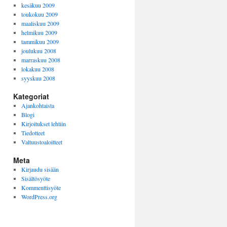
kesäkuu 2009
toukokuu 2009
maaliskuu 2009
helmikuu 2009
tammikuu 2009
joulukuu 2008
marraskuu 2008
lokakuu 2008
syyskuu 2008
Kategoriat
Ajankohtaista
Blogi
Kirjoitukset lehtiin
Tiedotteet
Valtuustoaloitteet
Meta
Kirjaudu sisään
Sisältösyöte
Kommenttisyöte
WordPress.org