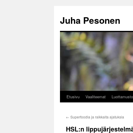
Siirry
sisältöön
Juha Pesonen
Etusivu
Vaaliteemat
Luottamusto
←
Superfoodia ja raikkaita ajatuksia
HSL:n lippujärjestelm