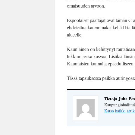
omaisuuden arvoon.
Espoolaiset päättäjät ovat tämän C-
ehdotettua kauemmaksi kehä II:ta 
alueelle.
Kauniainen on kehittynyt rautatieas
liikkumisessa kasvaa. Lisäksi länsi
Kauniaisten kannalta epäedulliseen
Tässä tapauksessa paikka auringossa
Tietoja Juha Pe
Kaupunginhallituk
Katso kaikki artik