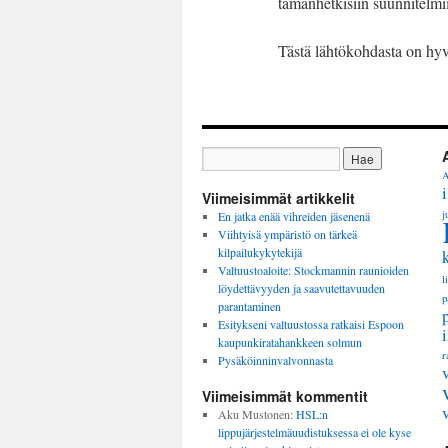
tämänhetkisiin suunnitelmii
Tästä lähtökohdasta on hyv
A
Viimeisimmät artikkelit
j
En jatka enää vihreiden jäsenenä
Viihtyisä ympäristö on tärkeä
kilpailukykytekijä
Valtuustoaloite: Stockmannin raunioiden
l
löydettävyyden ja saavutettavuuden
p
parantaminen
Esitykseni valtuustossa ratkaisi Espoon
kaupunkiratahankkeen solmun
r
Pysäköinninvalvonnasta
Viimeisimmät kommentit
Aku Mustonen
:
HSL:n
lippujärjestelmäuudistuksessa ei ole kyse