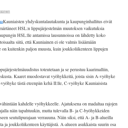
esonen
ma
Kauniaisten yhdyskuntalautakunta ja kaupunginhallitus eivät
ymmärtäneet HSL:n lippujärjestelmän muutoksen vaikutuksia
aupungin HSL:lle antamissa lausunnoissa on lähdetty koko
toisaalta siitä, että Kauniainen ei ole valmis lisäämään
 on kuitenkin paljon muusta, kuin joukkoliikenteen lippujen
ppujärjestelmäuudistus toteutetaan ja se perustuu kaarimalliin,
eskusta. Kaaret muodostavat vyöhykkeitä, joista sisin A-vyöhyke
B-vyöhyke tästä eteenpän kehä II:lle, C-vyöhyke Kauniaisista
a vähintään kahdelle vyöhykkeelle. Ajatuksena on madaltaa rajojen
jalla näin tapahtuukin, mutta tulevalla B- ja C-byöhykkeiden
seen seutulipurajaan verrauuna. Näin siksi, että A- ja B-alueilla
a ja joukkoliikenteen käyttäjistä. A-alueen asukkaista suurin osa