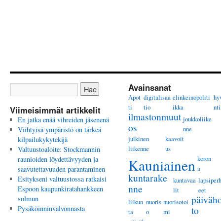
Avainsanat
Apot
digitalisaa
elinkeinopoliti
hy
ti
tio
ikka
nti
Viimeisimmät artikkelit
ilmastonmuut
joukkoliike
En jatka enää vihreiden jäsenenä
os
nne
Viihtyisä ympäristö on tärkeä
julkinen
kaavoit
kilpailukykytekijä
liikenne
us
Valtuustoaloite: Stockmannin
koron
raunioiden löydettävyyden ja
Kauniainen
a
saavutettavuuden parantaminen
kuntarake
Esitykseni valtuustossa ratkaisi
kuntavaa
lapsiper
nne
Espoon kaupunkiratahankkeen
lit
eet
päiväho
solmun
liikun
nuoris
nuorisotoi
Pysäköinninvalvonnasta
to
ta
o
mi