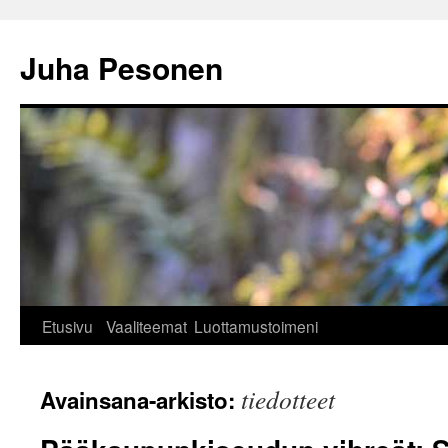
Siirry
sisältöön
Juha Pesonen
Etusivu
Vaaliteemat
Luottamustoimeni
tiedotteet
Avainsana-arkisto: