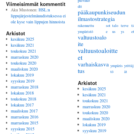
päiväko
Viimeisimmät kommentit
dit
Aku Mustonen
:
HSL:n
pääkaupunkiseudun
lippujärjestelmäuudistuksessa ei
ilmastostrategia
ole kyse vain lippujen hinnoista
rakennettu
sot
talo
terve
t
ympäristö
e
us
ys
e
Arkistot
valtuustoalo
kesäkuu 2025
ite
kesäkuu 2021
valtuustoaloitte
toukokuu 2021
et
marraskuu 2020
toukokuu 2020
varhaiskasva
ympäris
yrittäj
maaliskuu 2020
tus
tö
ät
lokakuu 2019
syyskuu 2019
Arkistot
marraskuu 2018
kesäkuu 2025
lokakuu 2018
kesäkuu 2021
toukokuu 2018
toukokuu 2021
lokakuu 2017
marraskuu 2020
maaliskuu 2017
toukokuu 2020
marraskuu 2016
maaliskuu 2020
marraskuu 2015
lokakuu 2019
syyskuu 2015
syyskuu 2019