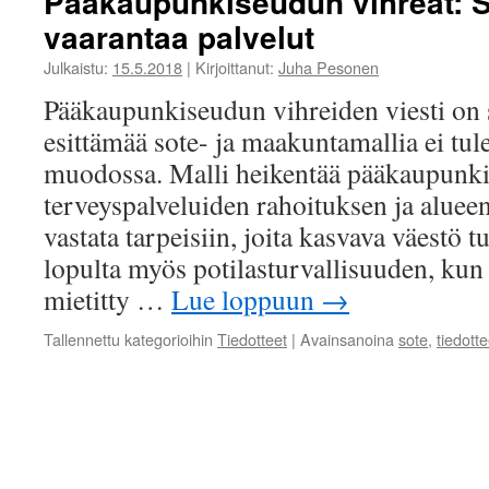
Pääkaupunkiseudun vihreät: S
vaarantaa palvelut
Julkaistu:
15.5.2018
|
Kirjoittanut:
Juha Pesonen
Pääkaupunkiseudun vihreiden viesti on s
esittämää sote- ja maakuntamallia ei tul
muodossa. Malli heikentää pääkaupunkis
terveyspalveluiden rahoituksen ja aluee
vastata tarpeisiin, joita kasvava väestö t
lopulta myös potilasturvallisuuden, kun 
mietitty …
Lue loppuun
→
Tallennettu kategorioihin
Tiedotteet
|
Avainsanoina
sote
,
tiedotte