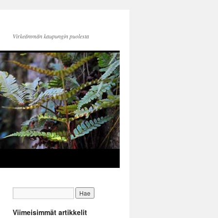
Virkeämmän kaupungin puolesta
Viimeisimmät artikkelit