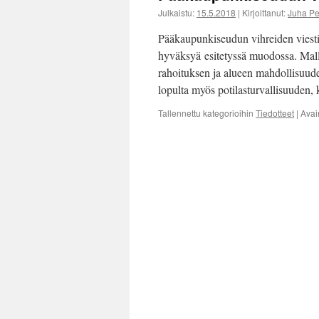
Julkaistu:
15.5.2018
|
Kirjoittanut:
Juha P
Pääkaupunkiseudun vihreiden viesti o
hyväksyä esitetyssä muodossa. Mall
rahoituksen ja alueen mahdollisuudet
lopulta myös potilasturvallisuuden, 
Tallennettu kategorioihin
Tiedotteet
|
Avai