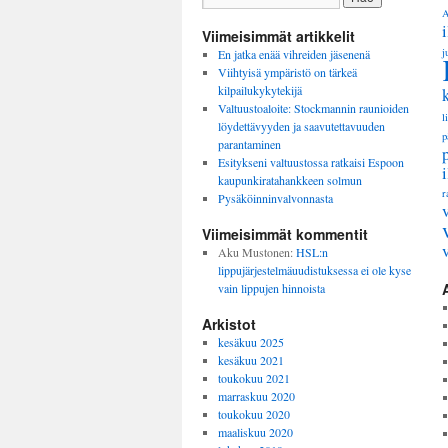
A
Viimeisimmät artikkelit
j
En jatka enää vihreiden jäsenenä
Viihtyisä ympäristö on tärkeä
kilpailukykytekijä
Valtuustoaloite: Stockmannin raunioiden
l
löydettävyyden ja saavutettavuuden
p
parantaminen
Esitykseni valtuustossa ratkaisi Espoon
kaupunkiratahankkeen solmun
r
Pysäköinninvalvonnasta
Viimeisimmät kommentit
Aku Mustonen
:
HSL:n
lippujärjestelmäuudistuksessa ei ole kyse
vain lippujen hinnoista
Arkistot
kesäkuu 2025
kesäkuu 2021
toukokuu 2021
marraskuu 2020
toukokuu 2020
maaliskuu 2020