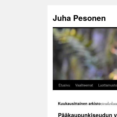
Siirry
sisältöön
Juha Pesonen
Etusivu
Vaaliteemat
Luottamusto
toukoku
Kuukausittainen arkisto:
Pääkaupunkiseudun vih