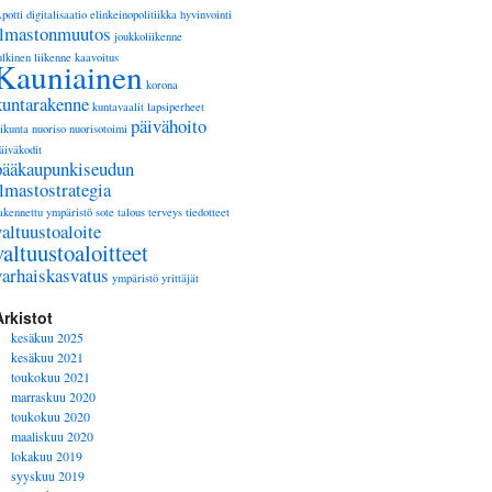
potti
digitalisaatio
elinkeinopolitiikka
hyvinvointi
ilmastonmuutos
joukkoliikenne
ulkinen liikenne
kaavoitus
Kauniainen
korona
kuntarakenne
kuntavaalit
lapsiperheet
päivähoito
iikunta
nuoriso
nuorisotoimi
äiväkodit
pääkaupunkiseudun
ilmastostrategia
akennettu ympäristö
sote
talous
terveys
tiedotteet
valtuustoaloite
valtuustoaloitteet
varhaiskasvatus
ympäristö
yrittäjät
Arkistot
kesäkuu 2025
kesäkuu 2021
toukokuu 2021
marraskuu 2020
toukokuu 2020
maaliskuu 2020
lokakuu 2019
syyskuu 2019