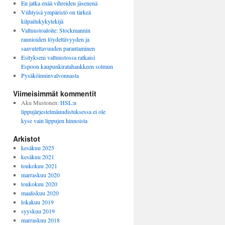
En jatka enää vihreiden jäsenenä
Viihtyisä ympäristö on tärkeä
kilpailukykytekijä
Valtuustoaloite: Stockmannin
raunioiden löydettävyyden ja
saavutettavuuden parantaminen
Esitykseni valtuustossa ratkaisi
Espoon kaupunkiratahankkeen solmun
Pysäköinninvalvonnasta
Viimeisimmät kommentit
Aku Mustonen
:
HSL:n
lippujärjestelmäuudistuksessa ei ole
kyse vain lippujen hinnoista
Arkistot
kesäkuu 2025
kesäkuu 2021
toukokuu 2021
marraskuu 2020
toukokuu 2020
maaliskuu 2020
lokakuu 2019
syyskuu 2019
marraskuu 2018