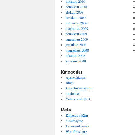
lokakuu 2010
helmikuu 2010
elokuu 2009
kesäkuu 2009
toukokuu 2009
maaliskuu 2009
helmikuu 2009
tammikuu 2009
joulukuu 2008
marraskuu 2008
lokakuu 2008
syyskuu 2008
Kategoriat
Ajankohtaista
Blogi
Kirjoitukset lehtiin
Tiedotteet
Valtuustoaloitteet
Meta
Kirjaudu sisään
Sisältösyöte
Kommenttisyöte
WordPress.org