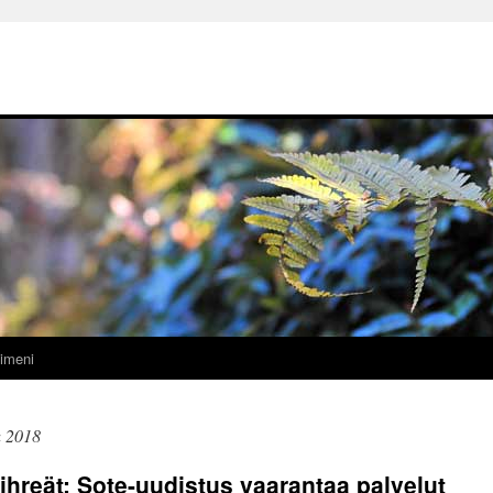
imeni
u 2018
reät: Sote-uudistus vaarantaa palvelut