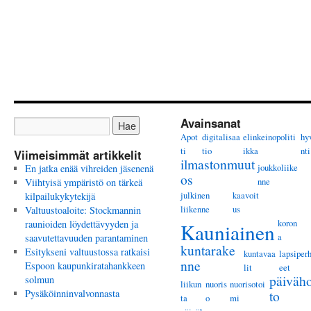
Avainsanat
Apot
digitalisaa
elinkeinopoliti
hy
ti
tio
ikka
nti
Viimeisimmät artikkelit
ilmastonmuut
joukkoliike
En jatka enää vihreiden jäsenenä
os
nne
Viihtyisä ympäristö on tärkeä
julkinen
kaavoit
kilpailukykytekijä
liikenne
us
Valtuustoaloite: Stockmannin
koron
raunioiden löydettävyyden ja
Kauniainen
a
saavutettavuuden parantaminen
kuntarake
Esitykseni valtuustossa ratkaisi
kuntavaa
lapsiper
nne
Espoon kaupunkiratahankkeen
lit
eet
päiväho
solmun
liikun
nuoris
nuorisotoi
Pysäköinninvalvonnasta
to
ta
o
mi