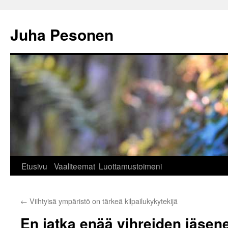
Siirry
sisältöön
Juha Pesonen
Etusivu
Vaaliteemat
Luottamustoimeni
←
Viihtyisä ympäristö on tärkeä kilpailukykytekijä
En jatka enää vihreiden jäsen