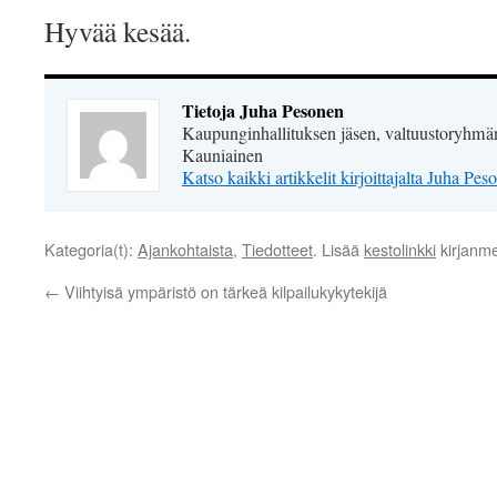
Hyvää kesää.
Tietoja Juha Pesonen
Kaupunginhallituksen jäsen, valtuustoryhmän
Kauniainen
Katso kaikki artikkelit kirjoittajalta Juha Pe
Kategoria(t):
Ajankohtaista
,
Tiedotteet
. Lisää
kestolinkki
kirjanme
←
Viihtyisä ympäristö on tärkeä kilpailukykytekijä