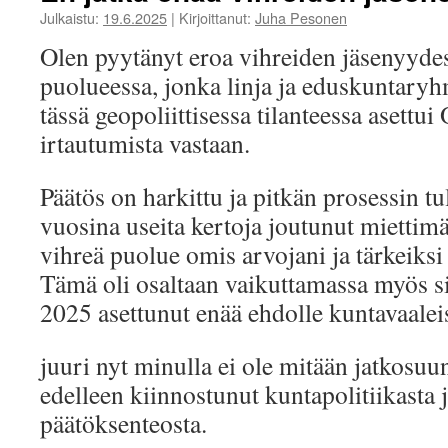
Julkaistu:
19.6.2025
|
Kirjoittanut:
Juha Pesonen
Olen pyytänyt eroa vihreiden jäsenyydest
puolueessa, jonka linja ja eduskuntary
tässä geopoliittisessa tilanteessa asett
irtautumista vastaan.
Päätös on harkittu ja pitkän prosessin t
vuosina useita kertoja joutunut miettim
vihreä puolue omis arvojani ja tärkeiksi
Tämä oli osaltaan vaikuttamassa myös si
2025 asettunut enää ehdolle kuntavaalei
juuri nyt minulla ei ole mitään jatkosuu
edelleen kiinnostunut kuntapolitiikasta 
päätöksenteosta.