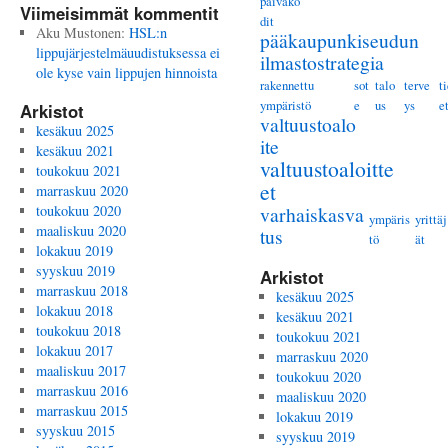
päiväko
Viimeisimmät kommentit
dit
Aku Mustonen
:
HSL:n
pääkaupunkiseudun
lippujärjestelmäuudistuksessa ei
ilmastostrategia
ole kyse vain lippujen hinnoista
rakennettu
sot
talo
terve
t
ympäristö
e
us
ys
e
Arkistot
valtuustoalo
kesäkuu 2025
ite
kesäkuu 2021
valtuustoaloitte
toukokuu 2021
et
marraskuu 2020
toukokuu 2020
varhaiskasva
ympäris
yrittäj
maaliskuu 2020
tus
tö
ät
lokakuu 2019
syyskuu 2019
Arkistot
marraskuu 2018
kesäkuu 2025
lokakuu 2018
kesäkuu 2021
toukokuu 2018
toukokuu 2021
lokakuu 2017
marraskuu 2020
maaliskuu 2017
toukokuu 2020
marraskuu 2016
maaliskuu 2020
marraskuu 2015
lokakuu 2019
syyskuu 2015
syyskuu 2019