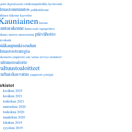
potti
digitalisaatio
elinkeinopolitiikka
hyvinvointi
ilmastonmuutos
joukkoliikenne
ulkinen liikenne
kaavoitus
Kauniainen
korona
kuntarakenne
kuntavaalit
lapsiperheet
päivähoito
iikunta
nuoriso
nuorisotoimi
äiväkodit
pääkaupunkiseudun
ilmastostrategia
akennettu ympäristö
sote
talous
terveys
tiedotteet
valtuustoaloite
valtuustoaloitteet
varhaiskasvatus
ympäristö
yrittäjät
Arkistot
kesäkuu 2025
kesäkuu 2021
toukokuu 2021
marraskuu 2020
toukokuu 2020
maaliskuu 2020
lokakuu 2019
syyskuu 2019