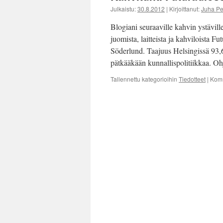
Julkaistu:
30.8.2012
|
Kirjoittanut:
Juha P
Blogiani seuraaville kahvin ystäville
juomista, laitteista ja kahviloista 
Söderlund. Taajuus Helsingissä 93
pätkääkään kunnallispolitiikkaa. O
Tallennettu kategorioihin
Tiedotteet
|
Komm