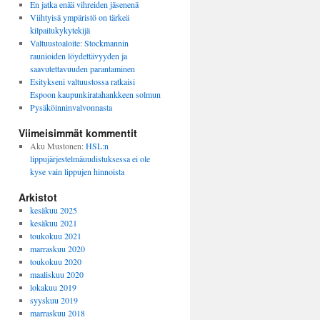
En jatka enää vihreiden jäsenenä
Viihtyisä ympäristö on tärkeä
kilpailukykytekijä
Valtuustoaloite: Stockmannin
raunioiden löydettävyyden ja
saavutettavuuden parantaminen
Esitykseni valtuustossa ratkaisi
Espoon kaupunkiratahankkeen solmun
Pysäköinninvalvonnasta
Viimeisimmät kommentit
Aku Mustonen
:
HSL:n
lippujärjestelmäuudistuksessa ei ole
kyse vain lippujen hinnoista
Arkistot
kesäkuu 2025
kesäkuu 2021
toukokuu 2021
marraskuu 2020
toukokuu 2020
maaliskuu 2020
lokakuu 2019
syyskuu 2019
marraskuu 2018