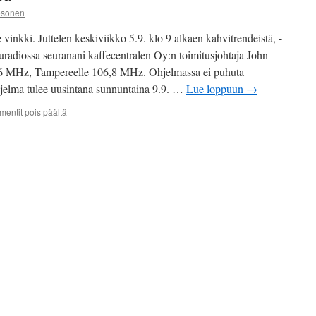
esonen
 vinkki. Juttelen keskiviikko 5.9. klo 9 alkaen kahvitrendeistä, -
Futuradiossa seuranani kaffecentralen Oy:n toimitusjohtaja John
,6 MHz, Tampereelle 106,8 MHz. Ohjelmassa ei puhuta
hjelma tulee uusintana sunnuntaina 9.9. …
Lue loppuun
→
artikkelissa
entit pois päältä
Kahvitunti
Futuradiossa