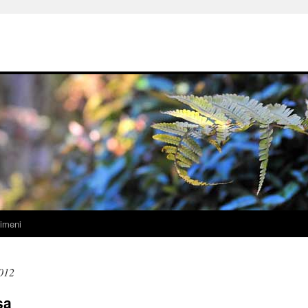
imeni
012
sa