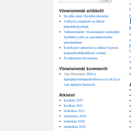
A
Viimeisimmät artikkelit
j
En jatka enää vihreiden jäsenenä
Viihtyisä ympäristö on tärkeä
kilpailukykytekijä
Valtuustoaloite: Stockmannin raunioiden
l
löydettävyyden ja saavutettavuuden
p
parantaminen
Esitykseni valtuustossa ratkaisi Espoon
kaupunkiratahankkeen solmun
r
Pysäköinninvalvonnasta
Viimeisimmät kommentit
Aku Mustonen
:
HSL:n
lippujärjestelmäuudistuksessa ei ole kyse
vain lippujen hinnoista
Arkistot
kesäkuu 2025
kesäkuu 2021
toukokuu 2021
marraskuu 2020
toukokuu 2020
maaliskuu 2020