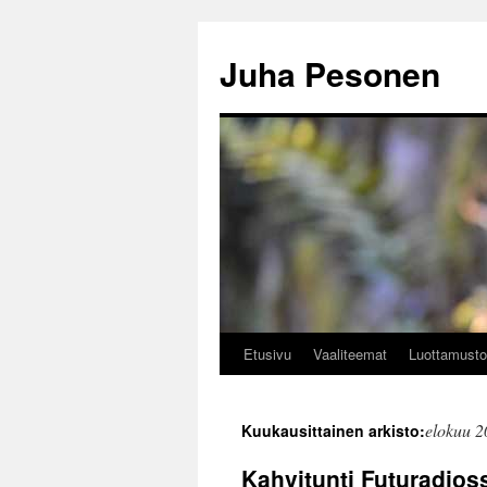
Siirry
sisältöön
Juha Pesonen
Etusivu
Vaaliteemat
Luottamusto
elokuu 2
Kuukausittainen arkisto:
Kahvitunti Futuradios