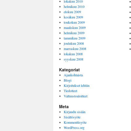
lokakuu 2010
helmikuu 2010
elokuu 2009
kesäkuu 2009
toukokuu 2009
maaliskuu 2009
helmikuu 2009
tammikuu 2009
joulukuu 2008
marraskuu 2008
lokakuu 2008
syyskuu 2008
Kategoriat
Ajankohtaista
Blogi
Kirjoitukset lehtiin
Tiedotteet
Valtuustoaloitteet
Meta
Kirjaudu sisään
Sisältösyöte
Kommenttisyöte
WordPress.org