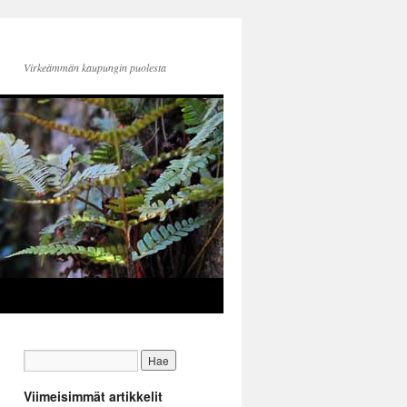
Virkeämmän kaupungin puolesta
Viimeisimmät artikkelit