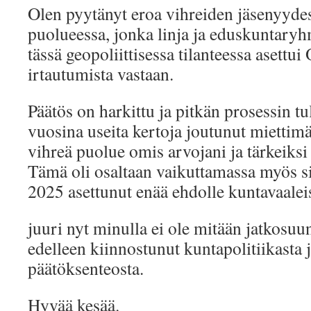
Olen pyytänyt eroa vihreiden jäsenyydest
puolueessa, jonka linja ja eduskuntary
tässä geopoliittisessa tilanteessa asett
irtautumista vastaan.
Päätös on harkittu ja pitkän prosessin t
vuosina useita kertoja joutunut miettim
vihreä puolue omis arvojani ja tärkeiksi
Tämä oli osaltaan vaikuttamassa myös si
2025 asettunut enää ehdolle kuntavaalei
juuri nyt minulla ei ole mitään jatkosuu
edelleen kiinnostunut kuntapolitiikasta 
päätöksenteosta.
Hyvää kesää.