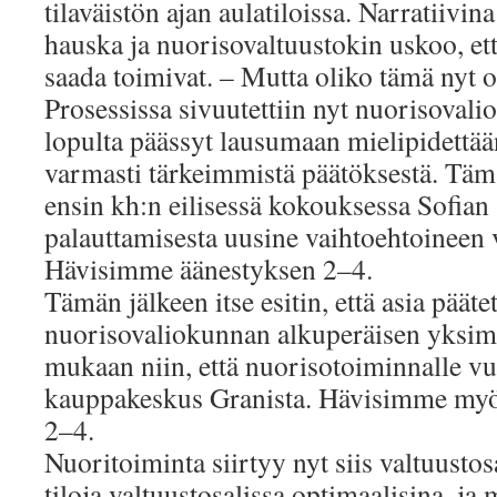
tilaväistön ajan aulatiloissa. Narratiivi
hauska ja nuorisovaltuustokin uskoo, ett
saada toimivat. – Mutta oliko tämä nyt o
Prosessissa sivuutettiin nyt nuorisovalio
lopulta päässyt lausumaan mielipidettää
varmasti tärkeimmistä päätöksestä. Täm
ensin kh:n eilisessä kokouksessa Sofian S
palauttamisesta uusine vaihtoehtoineen 
Hävisimme äänestyksen 2–4.
Tämän jälkeen itse esitin, että asia pääte
nuorisovaliokunnan alkuperäisen yksimi
mukaan niin, että nuorisotoiminnalle vu
kauppakeskus Granista. Hävisimme myö
2–4.
Nuoritoiminta siirtyy nyt siis valtuustos
tiloja valtuustosalissa optimaalisina, ja