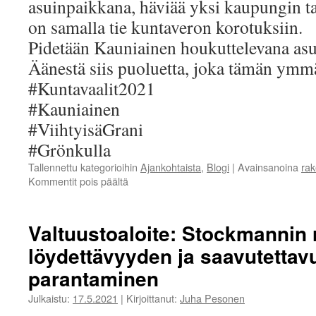
asuinpaikkana, häviää yksi kaupungin ta
on samalla tie kuntaveron korotuksiin.
Pidetään Kauniainen houkuttelevana as
Äänestä siis puoluetta, joka tämän ymm
#Kuntavaalit2021
#Kauniainen
#ViihtyisäGrani
#Grönkulla
Tallennettu kategorioihin
Ajankohtaista
,
Blogi
|
Avainsanoina
rak
artikkelissa
Kommentit pois päältä
Viihtyisä
ympäristö
on
Valtuustoaloite: Stockmannin 
tärkeä
löydettävyyden ja saavutetta
kilpailukykytekijä
parantaminen
Julkaistu:
17.5.2021
|
Kirjoittanut:
Juha Pesonen