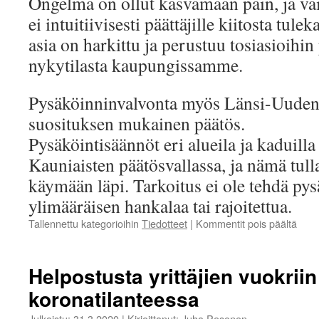
Ongelma on ollut kasvamaan päin, ja vai
ei intuitiivisesti päättäjille kiitosta tule
asia on harkittu ja perustuu tosiasioihi
nykytilasta kaupungissamme.
Pysäköinninvalvonta myös Länsi-Uuden
suosituksen mukainen päätös.
Pysäköintisäännöt eri alueila ja kaduilla
Kauniaisten päätösvallassa, ja nämä tull
käymään läpi. Tarkoitus ei ole tehdä py
ylimääräisen hankalaa tai rajoitettua.
artik
Tallennettu kategorioihin
Tiedotteet
|
Kommentit pois päältä
Pysä
Helpostusta yrittäjien vuokriin
koronatilanteessa
Julkaistu:
31.3.2020
|
Kirjoittanut:
Juha Pesonen