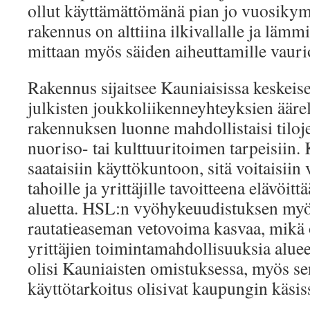
ollut käyttämättömänä pian jo vuosiky
rakennus on alttiina ilkivallalle ja läm
mittaan myös säiden aiheuttamille vaurio
Rakennus sijaitsee Kauniaisissa keskeise
julkisten joukkoliikenneyhteyksien äärell
rakennuksen luonne mahdollistaisi tiloj
nuoriso- tai kulttuuritoimen tarpeisiin
saataisiin käyttökuntoon, sitä voitaisii
tahoille ja yrittäjille tavoitteena elävöi
aluetta. HSL:n vyöhykeuudistuksen myö
rautatieaseman vetovoima kasvaa, mikä 
yrittäjien toimintamahdollisuuksia alueel
olisi Kauniaisten omistuksessa, myös sen
käyttötarkoitus olisivat kaupungin käsis