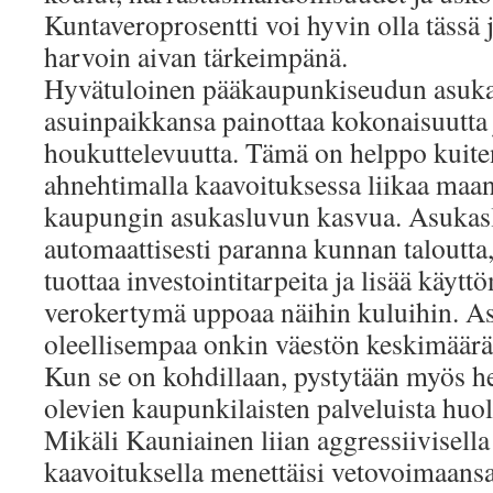
Kuntaveroprosentti voi hyvin olla tässä 
harvoin aivan tärkeimpänä.
Hyvätuloinen pääkaupunkiseudun asukas,
asuinpaikkansa painottaa kokonaisuutta 
houkuttelevuutta. Tämä on helppo kuiten
ahnehtimalla kaavoituksessa liikaa maa
kaupungin asukasluvun kasvua. Asukasl
automaattisesti paranna kunnan taloutt
tuottaa investointitarpeita ja lisää käyt
verokertymä uppoaa näihin kuluihin. A
oleellisempaa onkin väestön keskimäär
Kun se on kohdillaan, pystytään myös 
olevien kaupunkilaisten palveluista huo
Mikäli Kauniainen liian aggressiivisella
kaavoituksella menettäisi vetovoimaans