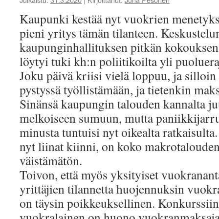
Kaupunki kestää nyt vuokrien menetyk
pieni yritys tämän tilanteen. Keskustelu
kaupunginhallituksen pitkän kokouksen p
löytyi tuki kh:n poliitikoilta yli puoluer
Joku päivä kriisi vielä loppuu, ja silloin
pystyssä työllistämään, ja tietenkin ma
Sinänsä kaupungin talouden kannalta juu
melkoiseen sumuun, mutta paniikkijarru
minusta tuntuisi nyt oikealta ratkaisulta.
nyt liinat kiinni, on koko makrotaloud
väistämätön.
Toivon, että myös yksityiset vuokrananta
yrittäjien tilannetta huojennuksin vuo
on täysin poikkeuksellinen. Konkurssiin
vuokralainen on huono vuokranmaksaja, 