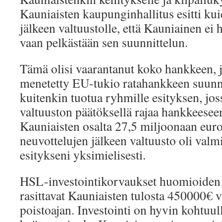
Kauniaisten kaupunginhallitus esitti ku
jälkeen valtuustolle, että Kauniainen ei 
vaan pelkästään sen suunnittelun.
Tämä olisi vaarantanut koko hankkeen, ja
menetetty EU-tukio ratahankkeen suunn
kuitenkin tuotua ryhmille esityksen, jo
valtuuston päätöksellä rajaa hankkeesee
Kauniaisten osalta 27,5 miljoonaan eur
neuvottelujen jälkeen valtuusto oli va
esitykseni yksimielisesti.
HSL-investointikorvaukset huomioiden i
rasittavat Kauniaisten tulosta 450000€
poistoajan. Investointi on hyvin kohtuul