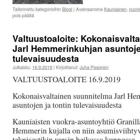
Tallennettu kategorioihin
Blogi
|
Avainsanoina
Kauniainen
,
nuori
artikkelissa
pois päältä
Nuoriso
olisi
ansainnut
Valtuustoaloite: Kokonaisvalt
kunnolliset
Jarl Hemmerinkuhjan asuntojen
väistötilat
tulevaisuudesta
Julkaistu:
16.9.2019
|
Kirjoittanut:
Juha Pesonen
VALTUUSTOALOITE 16.9.2019
Kokonaisvaltainen suunnitelma Jarl H
asuntojen ja tontin tulevaisuudesta
Kauniaisten vuokra-asuntoyhtiö Granill
Hemmerin kujalla on niin asumisviihtyvy
teknisestikin varsin heikossa kunnossa.