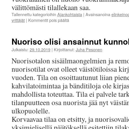
välittömästi tilallekaan saa.
Tallennettu kategorioihin
Ajankohtaista
|
Avainsanoina
elinkeinop
artikkelissa
yrittäjät
|
Kommentit pois päältä
Helpostusta
yrittäjien
vuokriin
Nuoriso olisi ansainnut kunnoll
koronatilanteessa
Julkaistu:
29.10.2019
|
Kirjoittanut:
Juha Pesonen
Nuorisotalon sisäilmaongelmien ja rem
nuorisotilat ovat olleet väistötiloissa k
vuoden. Tila on osoittautunut liian pien
kahvilatoimintaa ja bänditiloja ole kirjas
mahdollista toteuttaa. Tila ei palvele ta
tilanpuutteen osa nuorista jää nyt väist
ulkopuolelle.
Korvaavaa tilaa on etsitty, ja nuorisova
yksimielisellä päätöksellä esitettiin til