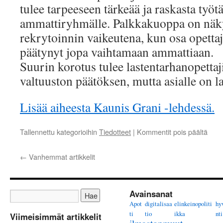
tulee tarpeeseen tärkeää ja raskasta työtä
ammattiryhmälle. Palkkakuoppa on näky
rekrytoinnin vaikeutena, kun osa opetta
päätynyt jopa vaihtamaan ammattiaan.
Suurin korotus tulee lastentarhanopettajil
valtuuston päätöksen, mutta asialle on l
Lisää aiheesta Kaunis Grani -lehdessä.
artik
Tallennettu kategorioihin
Tiedotteet
|
Kommentit pois päältä
Kaun
nost
←
Vanhemmat artikkelit
last
palk
Avainsanat
Apot
digitalisaa
elinkeinopoliti
hy
ti
tio
ikka
nti
Viimeisimmät artikkelit