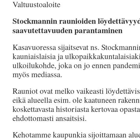
Valtuustoaloite
Stockmannin raunioiden löydettävyyd
saavutettavuuden parantaminen
Kasavuoressa sijaitsevat ns. Stockmanni
kauniaislaisia ja ulkopaikkakuntalaisiak
ulkoilukohde, joka on jo ennen pandem
myös mediassa.
Rauniot ovat melko vaikeasti löydettäviss
eikä alueella esim. ole kaatuneen rake
koskettavasta historiasta kertovaa opast
ehdottomasti ansaitsisi.
Kehotamme kaupunkia sijoittamaan aluee