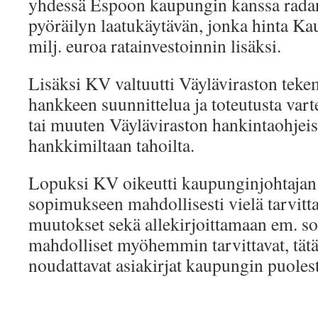
yhdessä Espoon kaupungin kanssa radan
pyöräilyn laatukäytävän, jonka hinta Kau
milj. euroa ratainvestoinnin lisäksi.
Lisäksi KV valtuutti Väyläviraston teke
hankkeen suunnittelua ja toteutusta vart
tai muuten Väyläviraston hankintaohjei
hankkimiltaan tahoilta.
Lopuksi KV oikeutti kaupunginjohtaja
sopimukseen mahdollisesti vielä tarvitta
muutokset sekä allekirjoittamaan em. s
mahdolliset myöhemmin tarvittavat, tät
noudattavat asiakirjat kaupungin puolest