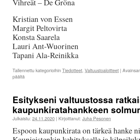
Vihreät – De Gröna
Kristian von Essen
Margit Peltovirta
Konsta Saarela
Lauri Ant-Wuorinen
Tapani Ala-Reinikka
Tallennettu kategorioihin
Tiedotteet
,
Valtuustoaloitteet
|
Avainsa
artikkelissa
päältä
Valtuustoaloite:
Stockmannin
raunioiden
Esitykseni valtuustossa ratka
löydettävyyden
kaupunkiratahankkeen solmu
ja
saavutettavuuden
Julkaistu:
24.11.2020
|
Kirjoittanut:
Juha Pesonen
parantaminen
Espoon kaupunkirata on tärkeä hanke nin
Kauniaistenkin kehitykselle ja kilpailuk