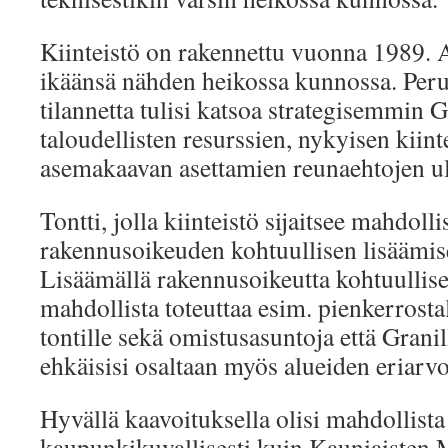
Kiinteistö on rakennettu vuonna 1989. 
ikäänsä nähden heikossa kunnossa. Per
tilannetta tulisi katsoa strategisemmin 
taloudellisten resurssien, nykyisen kiinte
asemakaavan asettamien reunaehtojen ul
Tontti, jolla kiinteistö sijaitsee mahdolli
rakennusoikeuden kohtuullisen lisäämis
Lisäämällä rakennusoikeutta kohtuullise
mahdollista toteuttaa esim. pienkerrostalo
tontille sekä omistusasuntoja että Grani
ehkäisisi osaltaan myös alueiden eriarv
Hyvällä kaavoituksella olisi mahdollista k
kaupunkikuvallisesti kuin Kauniaisten