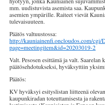
hyötyyn, jonka Kauniainen sujuvammista
mm. uudistuvista asemista saa. Kaupunk
asemien ympärille. Raiteet vievät Kauni
tulevaisuuteen.
Päätös valtuustossa:
http://kauniainenfi.oncloudos.com/c
page=meetingitem&id=20203019-2
Valt. Pesosen esittämä ja valt. Saarelan 
päätösehdotukseksi, hyväksyttiin yksimie
Päätös:
KV hyväksyi esityslistan liitteenä ole
kaupunkiradan toteuttamisesta ja raken