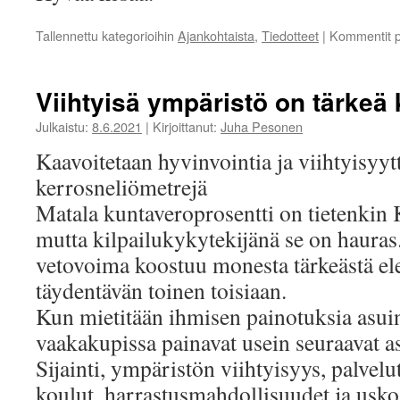
Tallennettu kategorioihin
Ajankohtaista
,
Tiedotteet
|
Kommentit p
Viihtyisä ympäristö on tärkeä 
Julkaistu:
8.6.2021
|
Kirjoittanut:
Juha Pesonen
Kaavoitetaan hyvinvointia ja viihtyisyytt
kerrosneliömetrejä
Matala kuntaveroprosentti on tietenkin K
mutta kilpailukykytekijänä se on hauras
vetovoima koostuu monesta tärkeästä ele
täydentävän toinen toisiaan.
Kun mietitään ihmisen painotuksia asuin
vaakakupissa painavat usein seuraavat as
Sijainti, ympäristön viihtyisyys, palvelu
koulut, harrastusmahdollisuudet ja usko