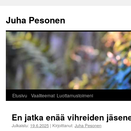
Siirry
sisältöön
Juha Pesonen
Etusivu
Vaaliteemat
Luottamustoimeni
En jatka enää vihreiden jäsen
Julkaistu:
19.6.2025
|
Kirjoittanut:
Juha Pesonen