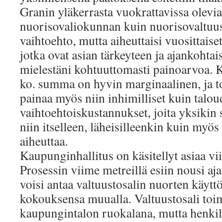
Granin yläkerrasta vuokrattavissa olevia t
nuorisovaliokunnan kuin nuorisovaltuus
vaihtoehto, mutta aiheuttaisi vuosittais
jotka ovat asian tärkeyteen ja ajankohta
mielestäni kohtuuttomasti painoarvoa. 
ko. summa on hyvin marginaalinen, ja t
painaa myös niin inhimilliset kuin talou
vaihtoehtoiskustannukset, joita yksikin 
niin itselleen, läheisilleenkin kuin myö
aiheuttaa.
Kaupunginhallitus on käsitellyt asiaa vi
Prosessin viime metreillä esiin nousi ajat
voisi antaa valtuustosalin nuorten käyttö
kokouksensa muualla. Valtuustosali toi
kaupungintalon ruokalana, mutta henkilö