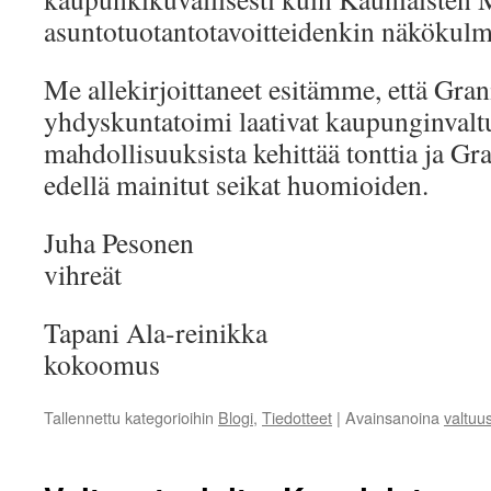
asuntotuotantotavoitteidenkin näkökulm
Me allekirjoittaneet esitämme, että Gra
yhdyskuntatoimi laativat kaupunginvaltu
mahdollisuuksista kehittää tonttia ja G
edellä mainitut seikat huomioiden.
Juha Pesonen
vihreät
Tapani Ala-reinikka
kokoomus
Tallennettu kategorioihin
Blogi
,
Tiedotteet
|
Avainsanoina
valtuus