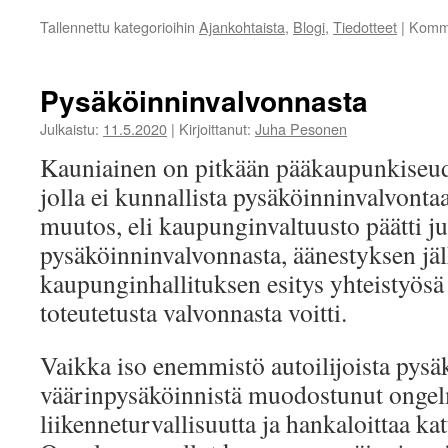
Tallennettu kategorioihin
Ajankohtaista
,
Blogi
,
Tiedotteet
|
Komme
Pysäköinninvalvonnasta
Julkaistu:
11.5.2020
|
Kirjoittanut:
Juha Pesonen
Kauniainen on pitkään pääkaupunkiseud
jolla ei kunnallista pysäköinninvalvontaa
muutos, eli kaupunginvaltuusto päätti ju
pysäköinninvalvonnasta, äänestyksen jä
kaupunginhallituksen esitys yhteistyös
toteutetusta valvonnasta voitti.
Vaikka iso enemmistö autoilijoista pysäk
väärinpysäköinnistä muodostunut ongel
liikenneturvallisuutta ja hankaloittaa k