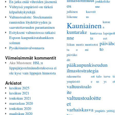
ilmastonmuut
joukkoliike
En jatka enää vihreiden jäsenenä
os
nne
Viihtyisä ympäristö on tärkeä
julkinen
kaavoit
kilpailukykytekijä
liikenne
us
Valtuustoaloite: Stockmannin
koron
raunioiden löydettävyyden ja
Kauniainen
a
saavutettavuuden parantaminen
kuntarake
Esitykseni valtuustossa ratkaisi
kuntavaa
lapsiper
nne
Espoon kaupunkiratahankkeen
lit
eet
päiväho
solmun
liikun
nuoris
nuorisotoi
Pysäköinninvalvonnasta
to
ta
o
mi
päiväko
Viimeisimmät kommentit
dit
Aku Mustonen
:
HSL:n
pääkaupunkiseudun
lippujärjestelmäuudistuksessa ei
ilmastostrategia
ole kyse vain lippujen hinnoista
rakennettu
sot
talo
terve
t
ympäristö
e
us
ys
e
Arkistot
valtuustoalo
kesäkuu 2025
ite
kesäkuu 2021
valtuustoaloitte
toukokuu 2021
et
marraskuu 2020
toukokuu 2020
varhaiskasva
ympäris
yrittäj
maaliskuu 2020