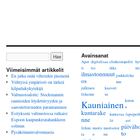
Avainsanat
Apot
digitalisaa
elinkeinopoliti
hy
ti
tio
ikka
nti
Viimeisimmät artikkelit
ilmastonmuut
joukkoliike
En jatka enää vihreiden jäsenenä
os
nne
Viihtyisä ympäristö on tärkeä
julkinen
kaavoit
kilpailukykytekijä
liikenne
us
Valtuustoaloite: Stockmannin
koron
raunioiden löydettävyyden ja
Kauniainen
a
saavutettavuuden parantaminen
kuntarake
Esitykseni valtuustossa ratkaisi
kuntavaa
lapsiper
nne
Espoon kaupunkiratahankkeen
lit
eet
päiväho
solmun
liikun
nuoris
nuorisotoi
Pysäköinninvalvonnasta
to
ta
o
mi