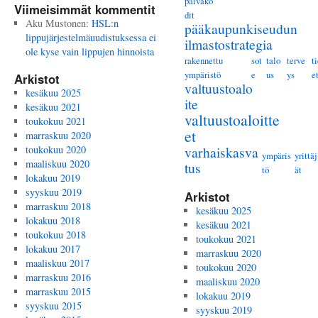
päiväko
Viimeisimmät kommentit
dit
Aku Mustonen
:
HSL:n
pääkaupunkiseudun
lippujärjestelmäuudistuksessa ei
ilmastostrategia
ole kyse vain lippujen hinnoista
rakennettu
sot
talo
terve
t
ympäristö
e
us
ys
e
Arkistot
valtuustoalo
kesäkuu 2025
ite
kesäkuu 2021
valtuustoaloitte
toukokuu 2021
et
marraskuu 2020
toukokuu 2020
varhaiskasva
ympäris
yrittäj
maaliskuu 2020
tus
tö
ät
lokakuu 2019
syyskuu 2019
Arkistot
marraskuu 2018
kesäkuu 2025
lokakuu 2018
kesäkuu 2021
toukokuu 2018
toukokuu 2021
lokakuu 2017
marraskuu 2020
maaliskuu 2017
toukokuu 2020
marraskuu 2016
maaliskuu 2020
marraskuu 2015
lokakuu 2019
syyskuu 2015
syyskuu 2019