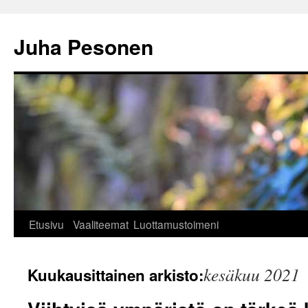
Siirry
sisältöön
Juha Pesonen
Etusivu
Vaaliteemat
Luottamustoimeni
kesäkuu 2021
Kuukausittainen arkisto: