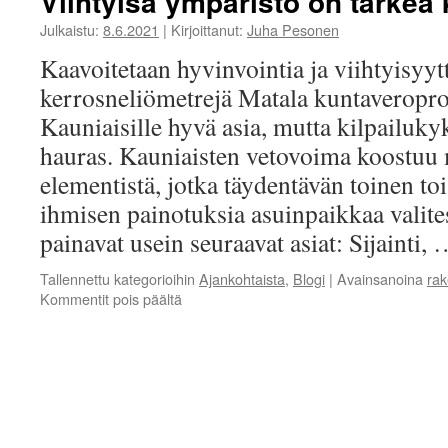
Viihtyisä ympäristö on tärkeä 
Julkaistu:
8.6.2021
|
Kirjoittanut:
Juha Pesonen
Kaavoitetaan hyvinvointia ja viihtyisyytt
kerrosneliömetrejä Matala kuntaveropros
Kauniaisille hyvä asia, mutta kilpailuky
hauras. Kauniaisten vetovoima koostuu 
elementistä, jotka täydentävän toinen to
ihmisen painotuksia asuinpaikkaa valit
painavat usein seuraavat asiat: Sijainti,
Tallennettu kategorioihin
Ajankohtaista
,
Blogi
|
Avainsanoina
rak
artikkelissa
Kommentit pois päältä
Viihtyisä
ympäristö
on
tärkeä
kilpailukykytekijä