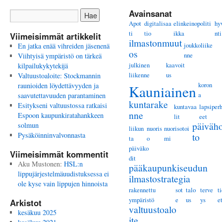
Avainsanat
Apot
digitalisaa
elinkeinopoliti
hy
ti
tio
ikka
nti
Viimeisimmät artikkelit
ilmastonmuut
joukkoliike
En jatka enää vihreiden jäsenenä
os
nne
Viihtyisä ympäristö on tärkeä
julkinen
kaavoit
kilpailukykytekijä
liikenne
us
Valtuustoaloite: Stockmannin
koron
raunioiden löydettävyyden ja
Kauniainen
a
saavutettavuuden parantaminen
kuntarake
Esitykseni valtuustossa ratkaisi
kuntavaa
lapsiper
nne
Espoon kaupunkiratahankkeen
lit
eet
päiväho
solmun
liikun
nuoris
nuorisotoi
Pysäköinninvalvonnasta
to
ta
o
mi
päiväko
Viimeisimmät kommentit
dit
Aku Mustonen
:
HSL:n
pääkaupunkiseudun
lippujärjestelmäuudistuksessa ei
ilmastostrategia
ole kyse vain lippujen hinnoista
rakennettu
sot
talo
terve
t
ympäristö
e
us
ys
e
Arkistot
valtuustoalo
kesäkuu 2025
ite