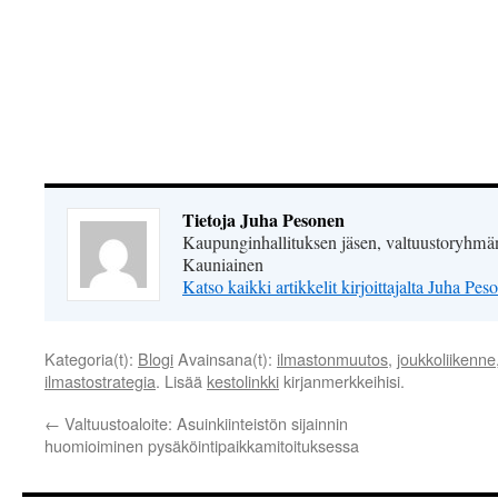
Tietoja Juha Pesonen
Kaupunginhallituksen jäsen, valtuustoryhmän
Kauniainen
Katso kaikki artikkelit kirjoittajalta Juha Pe
Kategoria(t):
Blogi
Avainsana(t):
ilmastonmuutos
,
joukkoliikenne
ilmastostrategia
. Lisää
kestolinkki
kirjanmerkkeihisi.
←
Valtuustoaloite: Asuinkiinteistön sijainnin
huomioiminen pysäköintipaikkamitoituksessa