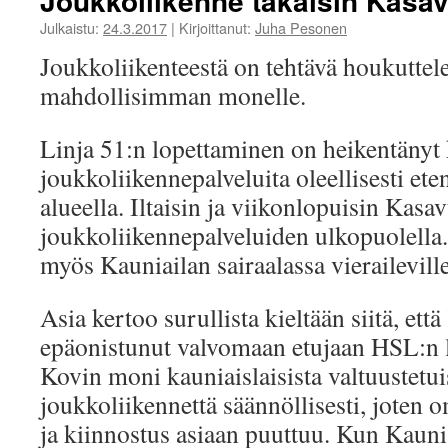
Joukkoliikenne takaisin Kasa
Julkaistu:
24.3.2017
|
Kirjoittanut:
Juha Pesonen
Joukkoliikenteestä on tehtävä houkuttel
mahdollisimman monelle.
Linja 51:n lopettaminen on heikentänyt 
joukkoliikennepalveluita oleellisesti e
alueella. Iltaisin ja viikonlopuisin Kasa
joukkoliikennepalveluiden ulkopuolella.
myös Kauniailan sairaalassa vieraileville
Asia kertoo surullista kieltään siitä, et
epäonistunut valvomaan etujaan HSL:n l
Kovin moni kauniaislaisista valtuustetui
joukkoliikennettä säännöllisesti, jote
ja kiinnostus asiaan puuttuu. Kun Kaun