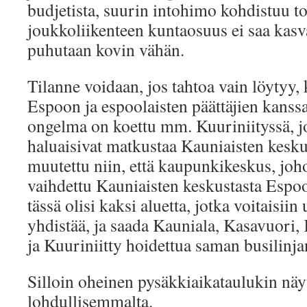
budjetista, suurin intohimo kohdistuu toi
joukkoliikenteen kuntaosuus ei saa kasva
puhutaan kovin vähän.
Tilanne voidaan, jos tahtoa vain löytyy,
Espoon ja espoolaisten päättäjien kanss
ongelma on koettu mm. Kuuriniityssä, j
haluaisivat matkustaa Kauniaisten keskus
muutettu niin, että kaupunkikeskus, joho
vaihdettu Kauniaisten keskustasta Espo
tässä olisi kaksi aluetta, jotka voitaisiin 
yhdistää, ja saada Kauniala, Kasavuori,
ja Kuuriniitty hoidettua saman busilinjan
Silloin oheinen pysäkkiaikataulukin näyt
lohdullisemmalta.