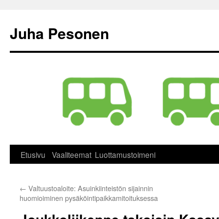
Siirry
sisältöön
Juha Pesonen
Etusivu
Vaaliteemat
Luottamustoimeni
←
Valtuustoaloite: Asuinkiinteistön sijainnin
huomioiminen pysäköintipaikkamitoituksessa