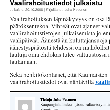
Vaalirahoitustiedot julkaistu
Julkaistu:
20.10.2008
|
Kirjoittanut:
Juha Pesonen
Vaalirahoituksen läpinäkyvyys on osa l
päätöksentekoa. Vihreät ovat ajaneet val
vaalirahoitustietojen julkaisemista jo en
vaalipäivää. Äänestäjän kuluttajansuoja
äänestyspäätöstä tehdessä on mahdollsit
lauluja oma ehdokas tulee valtuustossa 
laulamaan.
Sekä henkilökohtaiset, että Kauniaisten 
vaali
vaalirahoitustiedot ovat nähtävillä
Tietoja Juha Pesonen
Kaupunginhallituksen jäsen, valtuustoryhmän
Kauniainen