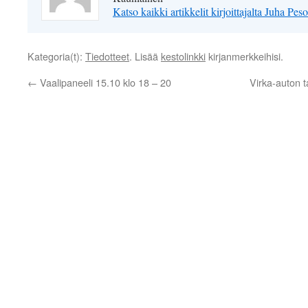
Katso kaikki artikkelit kirjoittajalta Juha Pe
Kategoria(t):
Tiedotteet
. Lisää
kestolinkki
kirjanmerkkeihisi.
←
Vaalipaneeli 15.10 klo 18 – 20
Virka-auton t