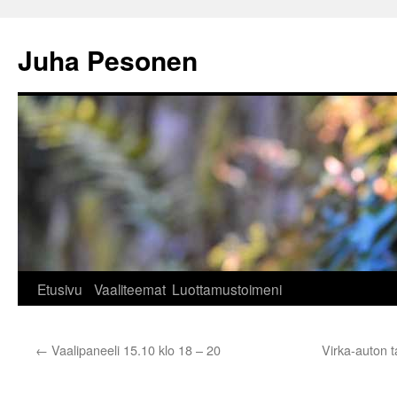
Siirry
sisältöön
Juha Pesonen
Etusivu
Vaaliteemat
Luottamustoimeni
←
Vaalipaneeli 15.10 klo 18 – 20
Virka-auton t