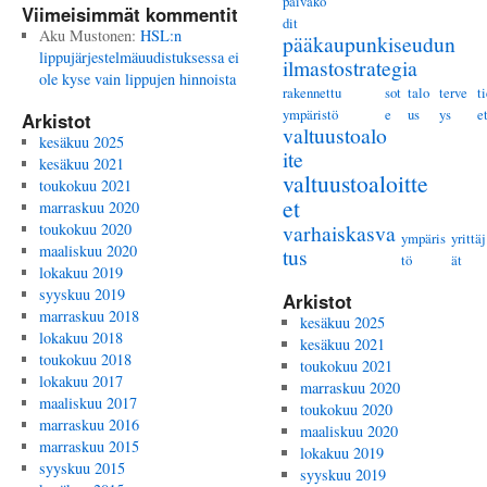
päiväko
Viimeisimmät kommentit
dit
Aku Mustonen
:
HSL:n
pääkaupunkiseudun
lippujärjestelmäuudistuksessa ei
ilmastostrategia
ole kyse vain lippujen hinnoista
rakennettu
sot
talo
terve
t
ympäristö
e
us
ys
e
Arkistot
valtuustoalo
kesäkuu 2025
ite
kesäkuu 2021
valtuustoaloitte
toukokuu 2021
et
marraskuu 2020
toukokuu 2020
varhaiskasva
ympäris
yrittäj
maaliskuu 2020
tus
tö
ät
lokakuu 2019
syyskuu 2019
Arkistot
marraskuu 2018
kesäkuu 2025
lokakuu 2018
kesäkuu 2021
toukokuu 2018
toukokuu 2021
lokakuu 2017
marraskuu 2020
maaliskuu 2017
toukokuu 2020
marraskuu 2016
maaliskuu 2020
marraskuu 2015
lokakuu 2019
syyskuu 2015
syyskuu 2019