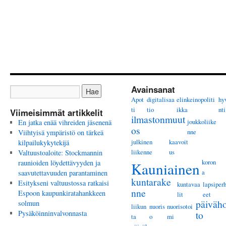
Avainsanat
Apot
digitalisaa
elinkeinopoliti
hy
ti
tio
ikka
nti
Viimeisimmät artikkelit
ilmastonmuut
joukkoliike
En jatka enää vihreiden jäsenenä
os
nne
Viihtyisä ympäristö on tärkeä
julkinen
kaavoit
kilpailukykytekijä
liikenne
us
Valtuustoaloite: Stockmannin
koron
raunioiden löydettävyyden ja
Kauniainen
a
saavutettavuuden parantaminen
kuntarake
Esitykseni valtuustossa ratkaisi
kuntavaa
lapsiper
nne
Espoon kaupunkiratahankkeen
lit
eet
päiväho
solmun
liikun
nuoris
nuorisotoi
Pysäköinninvalvonnasta
to
ta
o
mi