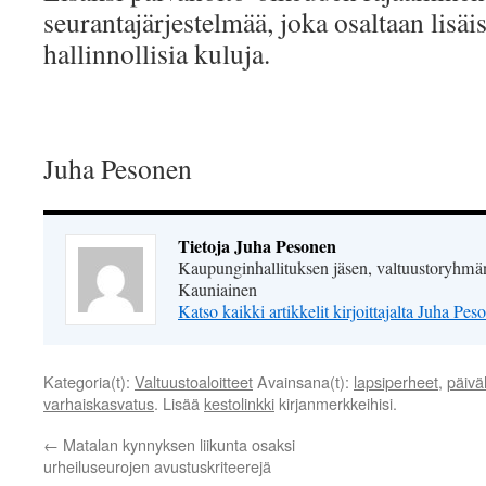
seurantajärjestelmää, joka osaltaan lisäis
hallinnollisia kuluja.
Juha Pesonen
Tietoja Juha Pesonen
Kaupunginhallituksen jäsen, valtuustoryhmän
Kauniainen
Katso kaikki artikkelit kirjoittajalta Juha Pe
Kategoria(t):
Valtuustoaloitteet
Avainsana(t):
lapsiperheet
,
päivä
varhaiskasvatus
. Lisää
kestolinkki
kirjanmerkkeihisi.
←
Matalan kynnyksen liikunta osaksi
urheiluseurojen avustuskriteerejä