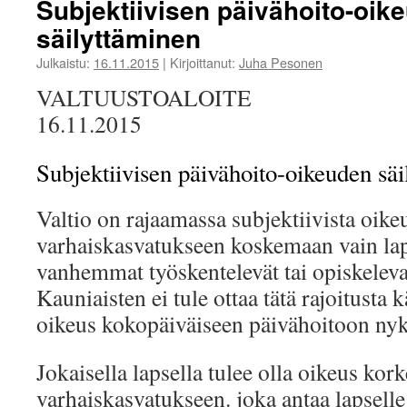
Subjektiivisen päivähoito-oik
säilyttäminen
Julkaistu:
16.11.2015
|
Kirjoittanut:
Juha Pesonen
VALTUUSTOALOITE
16.11.2015
Subjektiivisen päivähoito-oikeuden sä
Valtio on rajaamassa subjektiivista oike
varhaiskasvatukseen koskemaan vain lap
vanhemmat työskentelevät tai opiskeleva
Kauniaisten ei tule ottaa tätä rajoitusta 
oikeus kokopäiväiseen päivähoitoon nyk
Jokaisella lapsella tulee olla oikeus kor
varhaiskasvatukseen. joka antaa lapsel