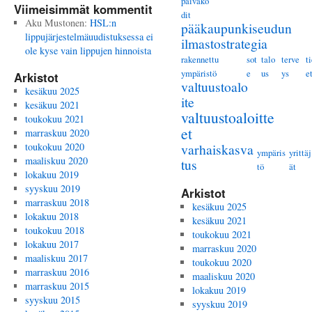
päiväko
Viimeisimmät kommentit
dit
Aku Mustonen
:
HSL:n
pääkaupunkiseudun
lippujärjestelmäuudistuksessa ei
ilmastostrategia
ole kyse vain lippujen hinnoista
rakennettu
sot
talo
terve
t
ympäristö
e
us
ys
e
Arkistot
valtuustoalo
kesäkuu 2025
ite
kesäkuu 2021
valtuustoaloitte
toukokuu 2021
et
marraskuu 2020
toukokuu 2020
varhaiskasva
ympäris
yrittäj
maaliskuu 2020
tus
tö
ät
lokakuu 2019
syyskuu 2019
Arkistot
marraskuu 2018
kesäkuu 2025
lokakuu 2018
kesäkuu 2021
toukokuu 2018
toukokuu 2021
lokakuu 2017
marraskuu 2020
maaliskuu 2017
toukokuu 2020
marraskuu 2016
maaliskuu 2020
marraskuu 2015
lokakuu 2019
syyskuu 2015
syyskuu 2019