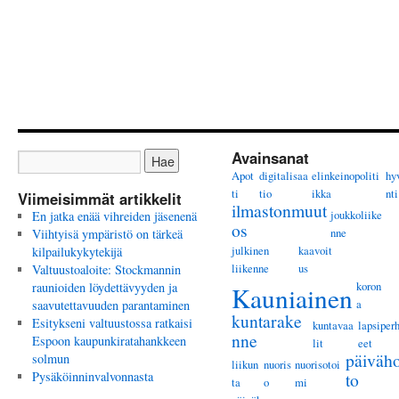
Avainsanat
Apot
digitalisaa
elinkeinopoliti
hy
ti
tio
ikka
nti
Viimeisimmät artikkelit
ilmastonmuut
joukkoliike
En jatka enää vihreiden jäsenenä
os
nne
Viihtyisä ympäristö on tärkeä
julkinen
kaavoit
kilpailukykytekijä
liikenne
us
Valtuustoaloite: Stockmannin
koron
raunioiden löydettävyyden ja
Kauniainen
a
saavutettavuuden parantaminen
kuntarake
Esitykseni valtuustossa ratkaisi
kuntavaa
lapsiper
nne
Espoon kaupunkiratahankkeen
lit
eet
päiväho
solmun
liikun
nuoris
nuorisotoi
Pysäköinninvalvonnasta
to
ta
o
mi