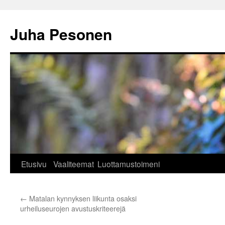
Siirry
sisältöön
Juha Pesonen
Etusivu
Vaaliteemat
Luottamustoimeni
←
Matalan kynnyksen liikunta osaksi
urheiluseurojen avustuskriteerejä