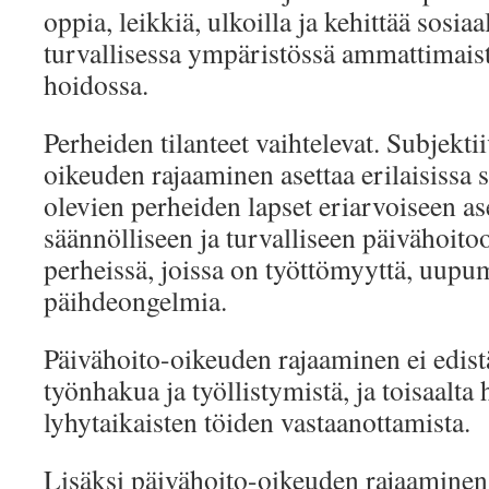
oppia, leikkiä, ulkoilla ja kehittää sosiaa
turvallisessa ympäristössä ammattimaist
hoidossa.
Perheiden tilanteet vaihtelevat. Subjekti
oikeuden rajaaminen asettaa erilaisissa so
olevien perheiden lapset eriarvoiseen a
säännölliseen ja turvalliseen päivähoit
perheissä, joissa on työttömyyttä, uupum
päihdeongelmia.
Päivähoito-oikeuden rajaaminen ei edis
työnhakua ja työllistymistä, ja toisaalta 
lyhytaikaisten töiden vastaanottamista.
Lisäksi päivähoito-oikeuden rajaaminen 