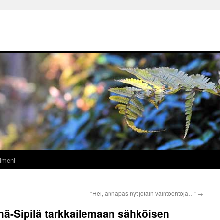
imeni
“Hei, annapas nyt jotain vaihtoehtoja…”
→
ähä-Sipilä tarkkailemaan sähköisen