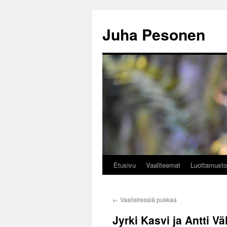
Siirry
sisältöön
Juha Pesonen
Etusivu
Vaaliteemat
Luottamusto
←
Vaalistressiä pukkaa
Jyrki Kasvi ja Antti V