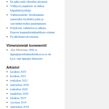
En jatka enää vihreiden jäsenenä
Viihtyisä ympäristö on tärkeä
kilpailukykytekijä
Valtuustoaloite: Stockmannin
raunioiden löydettävyyden ja
saavutettavuuden parantaminen
Esitykseni valtuustossa ratkaisi
Espoon kaupunkiratahankkeen solmun
Pysäköinninvalvonnasta
Viimeisimmät kommentit
Aku Mustonen
:
HSL:n
lippujärjestelmäuudistuksessa ei ole
kyse vain lippujen hinnoista
Arkistot
kesäkuu 2025
kesäkuu 2021
toukokuu 2021
marraskuu 2020
toukokuu 2020
maaliskuu 2020
lokakuu 2019
syyskuu 2019
marraskuu 2018