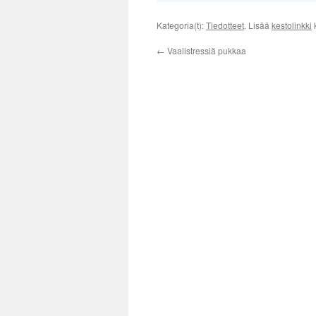
Kategoria(t):
Tiedotteet
. Lisää
kestolinkki
k
←
Vaalistressiä pukkaa