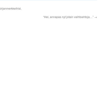
irjanmerkkeihisi.
“Hei, annapas nyt jotain vaihtoehtoja…”
→