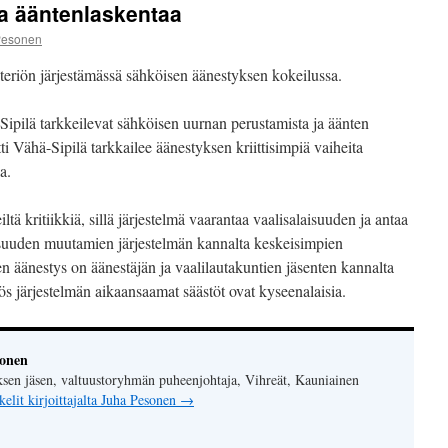
a ääntenlaskentaa
Pesonen
riön järjestämässä sähköisen äänestyksen kokeilussa.
Sipilä tarkkeilevat sähköisen uurnan perustamista ja äänten
ti Vähä-Sipilä tarkkailee äänestyksen kriittisimpiä vaiheita
a.
ä kritiikkiä, sillä järjestelmä vaarantaa vaalisalaisuuden ja antaa
suuden muutamien järjestelmän kannalta keskeisimpien
n äänestys on äänestäjän ja vaalilautakuntien jäsenten kannalta
 järjestelmän aikaansaamat säästöt ovat kyseenalaisia.
sonen
sen jäsen, valtuustoryhmän puheenjohtaja, Vihreät, Kauniainen
kelit kirjoittajalta Juha Pesonen
→