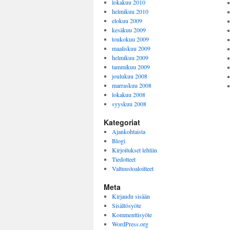
lokakuu 2010
helmikuu 2010
elokuu 2009
kesäkuu 2009
toukokuu 2009
maaliskuu 2009
helmikuu 2009
tammikuu 2009
joulukuu 2008
marraskuu 2008
lokakuu 2008
syyskuu 2008
Kategoriat
Ajankohtaista
Blogi
Kirjoitukset lehtiin
Tiedotteet
Valtuustoaloitteet
Meta
Kirjaudu sisään
Sisältösyöte
Kommenttisyöte
WordPress.org