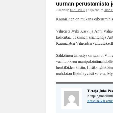
uurnan perustamista j
Julkaistu:
10.10.2008
|
Kirjoittanut:
Juha 
Kauniainen on mukana oikeusministe
Vihreistä Jyrki Kasvi ja Antti Vähä-
laskentaa. Tekninen asiantuntija Ant
Kauniaisten Vihreiden valtuutuksell
Sähköinen äänestys on saanut Vihreilt
vaalituolksen manipulointimahdolli
henkilöiden käsiin. Lisäksi sähköine
mahdoton läpinäkyvästi valvoa. Myös
Tietoja Juha Pe
Kaupunginhallituk
Katso kaikki artik