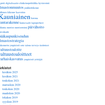
potti
digitalisaatio
elinkeinopolitiikka
hyvinvointi
ilmastonmuutos
joukkoliikenne
ulkinen liikenne
kaavoitus
Kauniainen
korona
kuntarakenne
kuntavaalit
lapsiperheet
päivähoito
iikunta
nuoriso
nuorisotoimi
äiväkodit
pääkaupunkiseudun
ilmastostrategia
akennettu ympäristö
sote
talous
terveys
tiedotteet
valtuustoaloite
valtuustoaloitteet
varhaiskasvatus
ympäristö
yrittäjät
Arkistot
kesäkuu 2025
kesäkuu 2021
toukokuu 2021
marraskuu 2020
toukokuu 2020
maaliskuu 2020
lokakuu 2019
syyskuu 2019