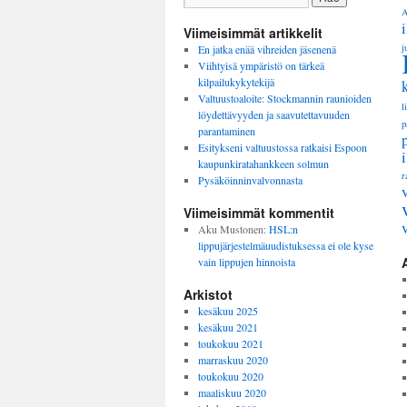
A
Viimeisimmät artikkelit
j
En jatka enää vihreiden jäsenenä
Viihtyisä ympäristö on tärkeä
kilpailukykytekijä
Valtuustoaloite: Stockmannin raunioiden
l
löydettävyyden ja saavutettavuuden
p
parantaminen
Esitykseni valtuustossa ratkaisi Espoon
kaupunkiratahankkeen solmun
r
Pysäköinninvalvonnasta
Viimeisimmät kommentit
Aku Mustonen
:
HSL:n
lippujärjestelmäuudistuksessa ei ole kyse
vain lippujen hinnoista
Arkistot
kesäkuu 2025
kesäkuu 2021
toukokuu 2021
marraskuu 2020
toukokuu 2020
maaliskuu 2020