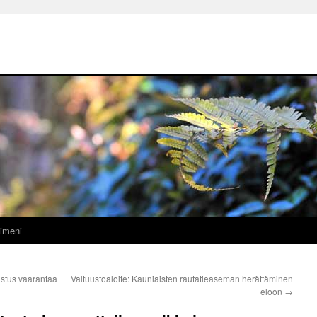
imeni
stus vaarantaa
Valtuustoaloite: Kauniaisten rautatieaseman herättäminen
eloon
→