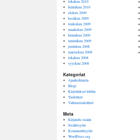
lokakuu 2010
helmikuu 2010
elokuu 2009
kesäkuu 2009
toukokuu 2009
maaliskuu 2009
helmikuu 2009
tammikuu 2009
joulukuu 2008
marraskuu 2008
lokakuu 2008
syyskuu 2008
Kategoriat
Ajankohtaista
Blogi
Kirjoitukset lehtiin
Tiedotteet
Valtuustoaloitteet
Meta
Kirjaudu sisään
Sisältösyöte
Kommenttisyöte
WordPress.org