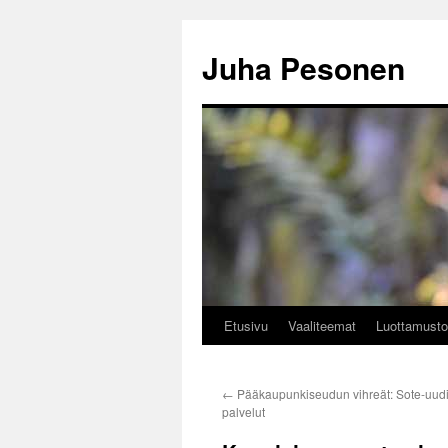
Siirry
sisältöön
Juha Pesonen
Etusivu
Vaaliteemat
Luottamusto
←
Pääkaupunkiseudun vihreät: Sote-uudi
palvelut