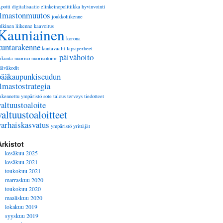
potti
digitalisaatio
elinkeinopolitiikka
hyvinvointi
ilmastonmuutos
joukkoliikenne
ulkinen liikenne
kaavoitus
Kauniainen
korona
kuntarakenne
kuntavaalit
lapsiperheet
päivähoito
iikunta
nuoriso
nuorisotoimi
äiväkodit
pääkaupunkiseudun
ilmastostrategia
akennettu ympäristö
sote
talous
terveys
tiedotteet
valtuustoaloite
valtuustoaloitteet
varhaiskasvatus
ympäristö
yrittäjät
Arkistot
kesäkuu 2025
kesäkuu 2021
toukokuu 2021
marraskuu 2020
toukokuu 2020
maaliskuu 2020
lokakuu 2019
syyskuu 2019