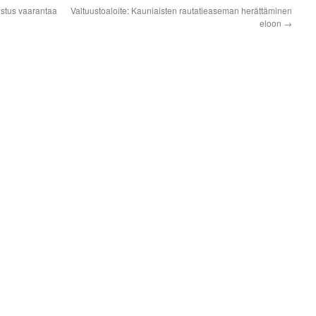
stus vaarantaa
Valtuustoaloite: Kauniaisten rautatieaseman herättäminen
eloon
→