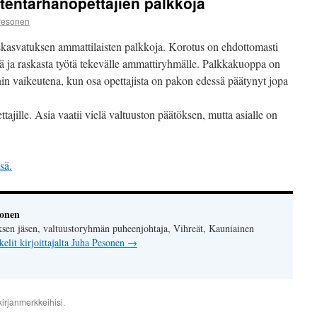
tentarhanopettajien palkkoja
Pesonen
kasvatuksen ammattilaisten palkkoja. Korotus on ehdottomasti
eää ja raskasta työtä tekevälle ammattiryhmälle. Palkkakuoppa on
in vaikeutena, kun osa opettajista on pakon edessä päätynyt jopa
tajille. Asia vaatii vielä valtuuston päätöksen, mutta asialle on
sä.
sonen
sen jäsen, valtuustoryhmän puheenjohtaja, Vihreät, Kauniainen
kelit kirjoittajalta Juha Pesonen
→
irjanmerkkeihisi.