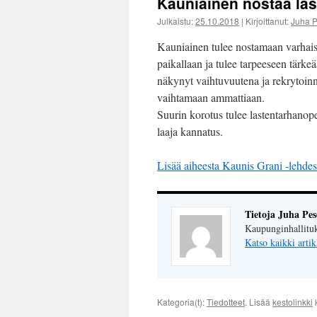
Kauniainen nostaa las
Julkaistu:
25.10.2018
|
Kirjoittanut:
Juha 
Kauniainen tulee nostamaan varhais
paikallaan ja tulee tarpeeseen tärk
näkynyt vaihtuvuutena ja rekrytoinn
vaihtamaan ammattiaan.
Suurin korotus tulee lastentarhanopet
laaja kannatus.
Lisää aiheesta Kaunis Grani -lehdes
Tietoja Juha Pe
Kaupunginhallituk
Katso kaikki artik
Kategoria(t):
Tiedotteet
. Lisää
kestolinkki
k