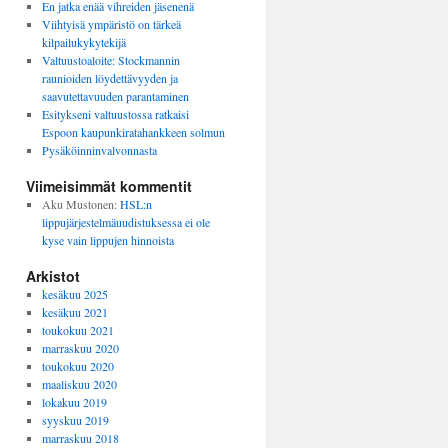
En jatka enää vihreiden jäsenenä
Viihtyisä ympäristö on tärkeä
kilpailukykytekijä
Valtuustoaloite: Stockmannin
raunioiden löydettävyyden ja
saavutettavuuden parantaminen
Esitykseni valtuustossa ratkaisi
Espoon kaupunkiratahankkeen solmun
Pysäköinninvalvonnasta
Viimeisimmät kommentit
Aku Mustonen
:
HSL:n
lippujärjestelmäuudistuksessa ei ole
kyse vain lippujen hinnoista
Arkistot
kesäkuu 2025
kesäkuu 2021
toukokuu 2021
marraskuu 2020
toukokuu 2020
maaliskuu 2020
lokakuu 2019
syyskuu 2019
marraskuu 2018