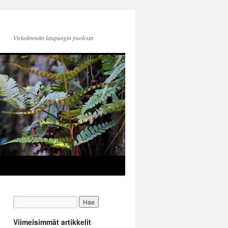
Virkeämmän kaupungin puolesta
Viimeisimmät artikkelit