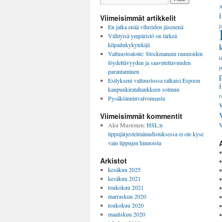
A
Viimeisimmät artikkelit
j
En jatka enää vihreiden jäsenenä
Viihtyisä ympäristö on tärkeä
kilpailukykytekijä
Valtuustoaloite: Stockmannin raunioiden
l
löydettävyyden ja saavutettavuuden
p
parantaminen
Esitykseni valtuustossa ratkaisi Espoon
kaupunkiratahankkeen solmun
r
Pysäköinninvalvonnasta
Viimeisimmät kommentit
Aku Mustonen
:
HSL:n
lippujärjestelmäuudistuksessa ei ole kyse
vain lippujen hinnoista
Arkistot
kesäkuu 2025
kesäkuu 2021
toukokuu 2021
marraskuu 2020
toukokuu 2020
maaliskuu 2020