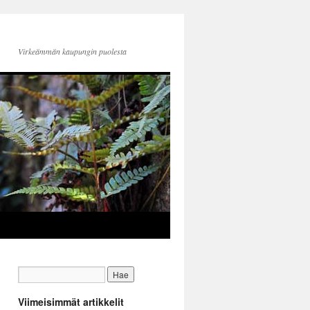
Virkeämmän kaupungin puolesta
Viimeisimmät artikkelit