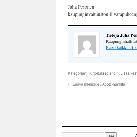
Juha Pesonen
kaupunginvaltuuston II varapuheenj
Tietoja Juha Pe
Kaupunginhallituk
Katso kaikki artik
Kategoria(t):
Kirjoitukset lehtiin
. Lisää
kest
←
Eriävä mielipide / Apotti-hankita