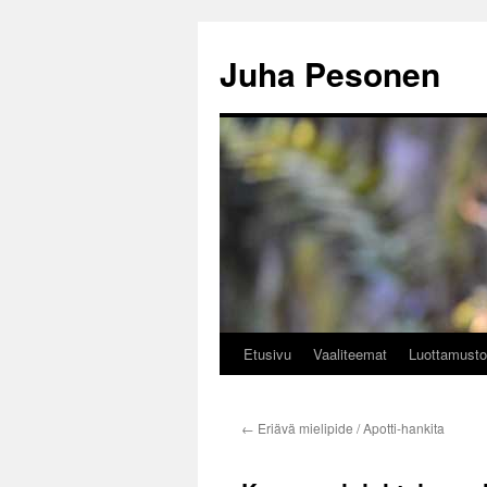
Siirry
sisältöön
Juha Pesonen
Etusivu
Vaaliteemat
Luottamusto
←
Eriävä mielipide / Apotti-hankita