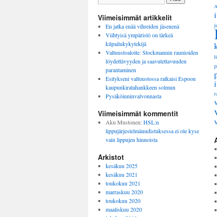
A
Viimeisimmät artikkelit
j
En jatka enää vihreiden jäsenenä
Viihtyisä ympäristö on tärkeä
kilpailukykytekijä
Valtuustoaloite: Stockmannin raunioiden
l
löydettävyyden ja saavutettavuuden
p
parantaminen
Esitykseni valtuustossa ratkaisi Espoon
kaupunkiratahankkeen solmun
r
Pysäköinninvalvonnasta
Viimeisimmät kommentit
Aku Mustonen
:
HSL:n
lippujärjestelmäuudistuksessa ei ole kyse
vain lippujen hinnoista
Arkistot
kesäkuu 2025
kesäkuu 2021
toukokuu 2021
marraskuu 2020
toukokuu 2020
maaliskuu 2020