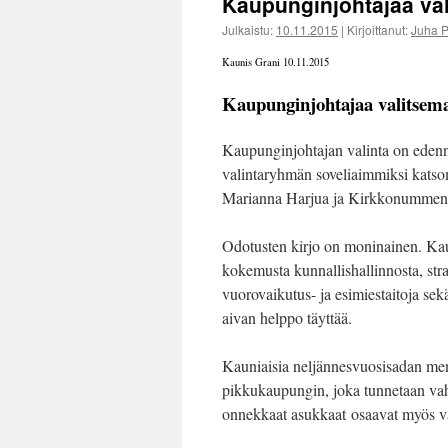
Kaupunginjohtajaa va
Julkaistu:
10.11.2015
|
Kirjoittanut:
Juha 
Kaunis Grani 10.11.2015
Kaupunginjohtajaa valitsem
Kaupunginjohtajan valinta on edenny
valintaryhmän soveliaimmiksi katso
Marianna Harjua ja Kirkkonummen ha
Odotusten kirjo on moninainen. Kau
kokemusta kunnallishallinnosta, str
vuorovaikutus- ja esimiestaitoja sek
aivan helppo täyttää.
Kauniaisia neljännesvuosisadan mene
pikkukaupungin, joka tunnetaan vahv
onnekkaat asukkaat osaavat myös va