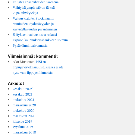
En jatka enää vihreiden jäsenenä
Viihtyisä ympäristö on tärkeä
kilpailukykytekijä
Valtuustoaloite: Stockmannin
raunioiden löydettävyyden ja
saavutettavuuden parantaminen
Esitykseni valtuustossa ratkaisi
Espoon kaupunkiratahankkeen solmun
Pysäköinninvalvonnasta
Viimeisimmät kommentit
Aku Mustonen
:
HSL:n
lippujärjestelmäuudistuksessa ei ole
kyse vain lippujen hinnoista
Arkistot
kesäkuu 2025
kesäkuu 2021
toukokuu 2021
marraskuu 2020
toukokuu 2020
maaliskuu 2020
lokakuu 2019
syyskuu 2019
marraskuu 2018