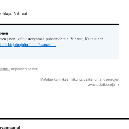
ohtaja, Vihreät
sonen
sen jäsen, valtuustoryhmän puheenjohtaja, Vihreät, Kauniainen
kelit kirjoittajalta Juha Pesonen
→
olinkki
kirjanmerkkeihisi.
Matalan kynnyksen liikunta osaksi urheiluseurojen
avustuskriteerejä
→
Avainsanat