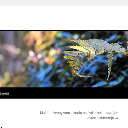
imeni
Matalan kynnyksen liikunta osaksi urheiluseurojen
avustuskriteerejä
→