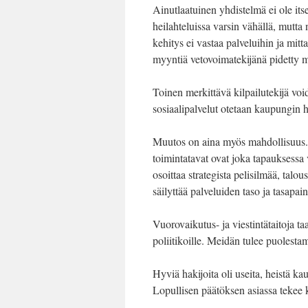
Ainutlaatuinen yhdistelmä ei ole it
heilahteluissa varsin vähällä, mutta
kehitys ei vastaa palveluihin ja mitt
myyntiä vetovoimatekijänä pidetty ma
Toinen merkittävä kilpailutekijä vo
sosiaalipalvelut otetaan kaupungin 
Muutos on aina myös mahdollisuus. K
toimintatavat ovat joka tapauksessa
osoittaa strategista pelisilmää, talo
säilyttää palveluiden taso ja tasapai
Vuorovaikutus- ja viestintätaitoja taa
poliitikoille. Meidän tulee puolest
Hyviä hakijoita oli useita, heistä k
Lopullisen päätöksen asiassa tekee