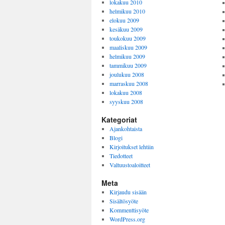
lokakuu 2010
helmikuu 2010
elokuu 2009
kesäkuu 2009
toukokuu 2009
maaliskuu 2009
helmikuu 2009
tammikuu 2009
joulukuu 2008
marraskuu 2008
lokakuu 2008
syyskuu 2008
Kategoriat
Ajankohtaista
Blogi
Kirjoitukset lehtiin
Tiedotteet
Valtuustoaloitteet
Meta
Kirjaudu sisään
Sisältösyöte
Kommenttisyöte
WordPress.org