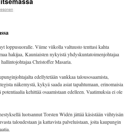
litsemassa
Pesonen
assa
t loppusuoralle. Viime viikolla valtuusto tenttasi kahta
maa hakijaa, Kauniaisten nykyistä yhdyskuntatoimenjohtajaa
llintojohtajaa Christoffer Masaria.
punginjohtajalta edellytetään vankkaa talousosaamista,
ategista näkemystä, kykyä saada asiat tapahtumaan, erinomaisia
ä potentiaalia kehittää osaamistaan edelleen. Vaatimuksia ei ole
styksellä luotsannut Torsten Widén jättää käsistään viihtyisän
asta taloudestaan ja kattavista palveluistaan, joita kaupungin
atia.