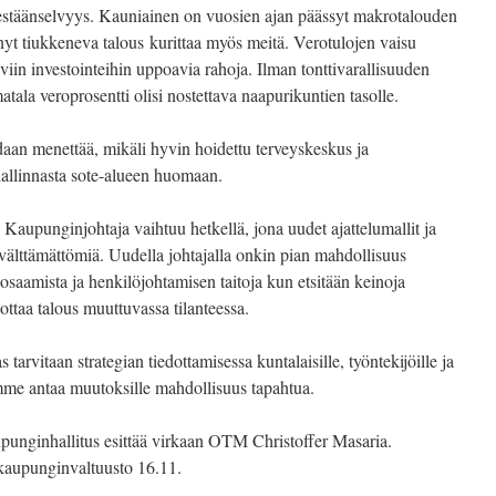
sestäänselvyys. Kauniainen on vuosien ajan päässyt makrotalouden
 nyt tiukkeneva talous kurittaa myös meitä. Verotulojen vaisu
aviin investointeihin uppoavia rahoja. Ilman tonttivarallisuuden
tala veroprosentti olisi nostettava naapurikuntien tasolle.
idaan menettää, mikäli hyvin hoidettu terveyskeskus ja
hallinnasta sote-alueen huomaan.
aupunginjohtaja vaihtuu hetkellä, jona uudet ajattelumallit ja
 välttämättömiä. Uudella johtajalla onkin pian mahdollisuus
usosaamista ja henkilöjohtamisen taitoja kun etsitään keinoja
nottaa talous muuttuvassa tilanteessa.
s tarvitaan strategian tiedottamisessa kuntalaisille, työntekijöille ja
amme antaa muutoksille mahdollisuus tapahtua.
aupunginhallitus esittää virkaan OTM Christoffer Masaria.
 kaupunginvaltuusto 16.11.