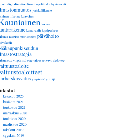
potti
digitalisaatio
elinkeinopolitiikka
hyvinvointi
ilmastonmuutos
joukkoliikenne
ulkinen liikenne
kaavoitus
Kauniainen
korona
kuntarakenne
kuntavaalit
lapsiperheet
päivähoito
iikunta
nuoriso
nuorisotoimi
äiväkodit
pääkaupunkiseudun
ilmastostrategia
akennettu ympäristö
sote
talous
terveys
tiedotteet
valtuustoaloite
valtuustoaloitteet
varhaiskasvatus
ympäristö
yrittäjät
Arkistot
kesäkuu 2025
kesäkuu 2021
toukokuu 2021
marraskuu 2020
toukokuu 2020
maaliskuu 2020
lokakuu 2019
syyskuu 2019